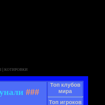
|
Ы
КОТИРОВКИ
Топ клубов
тунали
###
мира
Топ игроков