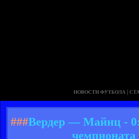
|
НОВОСТИ ФУТБОЛА
СТ
###
Вердер — Майнц - 0:
чемпионата 