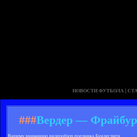
|
НОВОСТИ ФУТБОЛА
СТ
###
Вердер — Фрайбург
Вашему вниманию видеообзор поединка Бундеслиги.