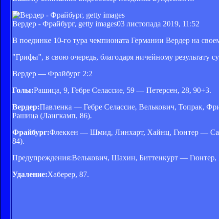
Вердер - Фрайбург, getty images
03 листопада 2019, 11:52
В поединке 10-го тура чемпионата Германии Вердер на свое
"Грифы", в свою очередь, благодаря ничейному результату с
Вердер — Фрайбург 2:2
Голы:
Рашица, 9, Гебре Селассие, 59 — Петерсен, 28, 90+3.
Вердер:
Павленка — Гебре Селассие, Велькович, Топрак, Фри
Рашица (Лангкамп, 86).
Фрайбург:
Флеккен — Шмид, Линхарт, Хайнц, Гюнтер — Салла
84).
Предупреждения:Велькович, Шахин, Биттенкурт — Гюнтер, 
Удаление:
Хаберер, 87.