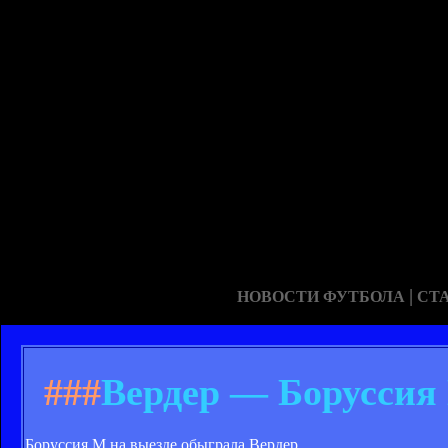
|
НОВОСТИ ФУТБОЛА
СТ
###
Вердер — Боруссия 
Боруссия М на выезде обыграла Вердер.