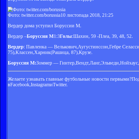
Фото: twitter.com/borussia
10 листопада 2018, 21:25
Вердер дома уступил Боруссии М.
Вердер –
Боруссия М
1:3
Голы
:Шахин, 59 -Плеа, 39, 48, 52.
Вердер
: Павленка — Велькович,Аугустинссон,Гебре Селасси
75),Классен,Харник(Рашица, 87),Крузе.
Боруссия М:
Зоммер — Гинтер,Вендт,Ланг,Эльведи,Нойхаус,Ш
Желаете узнавать главные футбольные новости первыми?
Под
вFacebook,InstagramиTwitter.