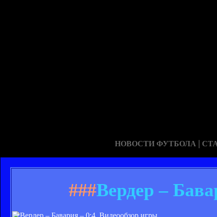
|
НОВОСТИ ФУТБОЛА
СТ
###
Вердер – Бава