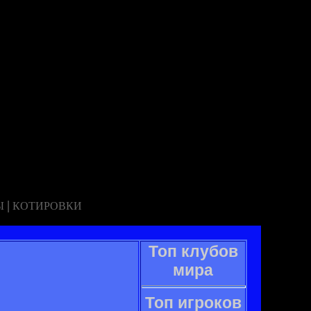
|
Ы
КОТИРОВКИ
Топ клубов
мира
Топ игроков