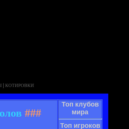
|
Ы
КОТИРОВКИ
Топ клубов
голов
###
мира
Топ игроков