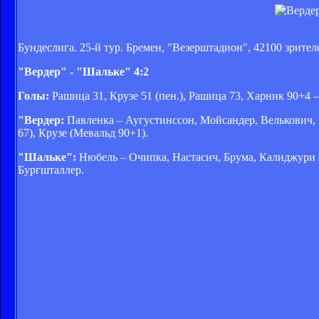
Бундеслига. 25-й тур. Бремен, "Везерштадион", 42100 зрител
"Вердер" - "Шальке" 4:2
Голы:
Рашица 31, Крузе 51 (пен.), Рашица 73, Харник 90+4 
"Вердер:
Павленка – Аугустинссон, Мойсандер, Велькович, 
67), Крузе (Мевальд 90+1).
"Шальке":
Нюбель – Очипка, Настасич, Брума, Калиджури (
Бургшталлер.