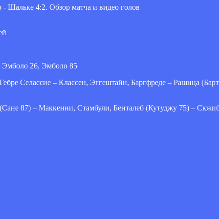
ей
– Эмболо 26, Эмболо 85
Гебре Селассие – Классен, Эггештайн, Баргфреде – Рашица (Барт
Сане 87) – Маккенни, Стамбули, Бенталеб (Кутуджу 75) – Скжиб