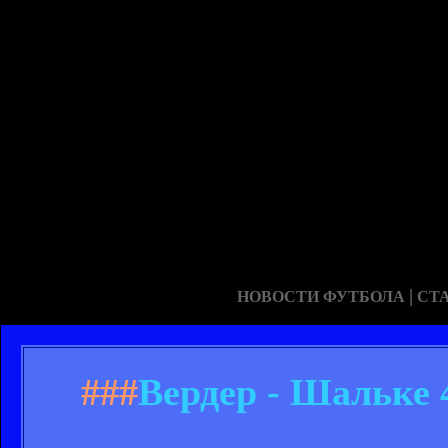
|
НОВОСТИ ФУТБОЛА
СТ
###
Вердер - Шальке 4