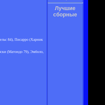
Лучшие
сборные
ельс 84), Писарро (Харник
ски (Матондо 79), Эмболо,