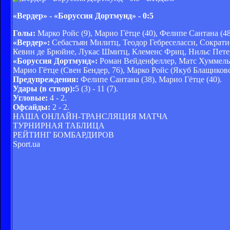
«Вердер» - «Боруссия Дортмунд» - 0:5
Голы:
Марко Ройс (9), Марио Гётце (40), Фелипе Сантана (48
«Вердер»:
Себастьян Милитц, Теодор Гебреселасси, Сократи
Кевин де Брюйне, Лукас Шмитц, Клеменс Фриц, Нильс Петерс
«Боруссия Дортмунд»:
Роман Вейденфеллер, Матс Хуммельс
Марио Гётце (
Свен Бендер, 76)
, Марко Ройс (
Якуб Блащиковс
Предупреждения:
Фелипе Сантана (38), Марио Гётце (40).
Удары (в створ):
5 (3) - 11 (7).
Угловые:
4 - 2.
Офсайды:
2 - 2.
НАША ОНЛАЙН-ТРАНСЛЯЦИЯ МАТЧА
ТУРНИРНАЯ ТАБЛИЦА
РЕЙТИНГ БОМБАРДИРОВ
Sport.ua