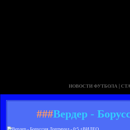
|
НОВОСТИ ФУТБОЛА
СТ
###
Вердер - Бору