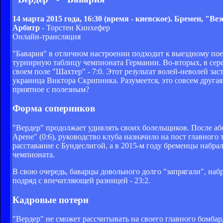
14 марта 2015 года, 16:30 (время - киевское). Бремен, "В
Арбитр
- Торстен Кинхефер
Онлайн-трансляция
"Бавария" в отличном настроении подходит к выездному по
турнирную таблицу чемпионата Германии. Во-вторых, в сер
своем поле "Шахтер" - 7:0. Этот результат волей-неволей з
украинца Виктора Скрипника. Разумеется, это совсем другая 
приятное с полезным?
Форма соперников
"Вердер" продолжает удивлять своих болельщиков. После аб
Арене" (0:6), руководство клуба назначило на пост главног
расставание с Бундеслигой, а в 2015-м году бременцы набрал
чемпионата.
В свою очередь, баварцы довольного долго "запрягали", набр
подряд с впечатляющей разницей - 23:2.
Кадровые потери
"Вердер" не сможет рассчитывать на своего главного бомбар