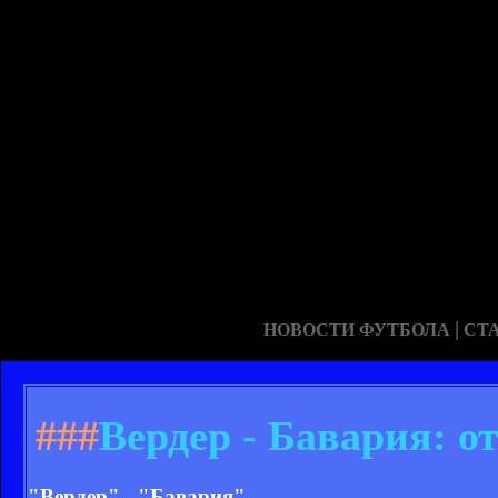
|
НОВОСТИ ФУТБОЛА
СТ
###
Вердер - Бавария: 
"Вердер" - "Бавария"