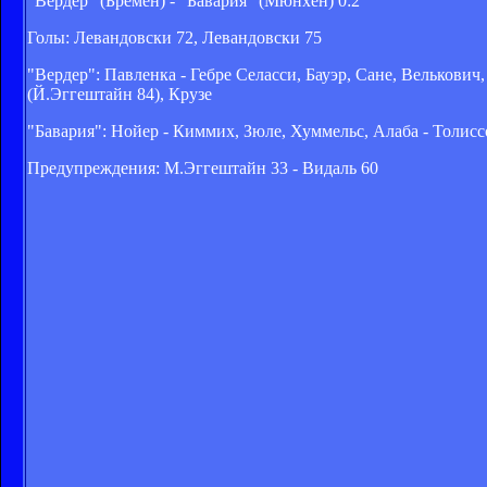
"Вердер" (Бремен) - "Бавария" (Мюнхен) 0:2
Голы: Левандовски 72, Левандовски 75
"Вердер": Павленка - Гебре Селасси, Бауэр, Сане, Велькович
(Й.Эггештайн 84), Крузе
"Бавария": Нойер - Киммих, Зюле, Хуммельс, Алаба - Толиссо
Предупреждения: М.Эггештайн 33 - Видаль 60