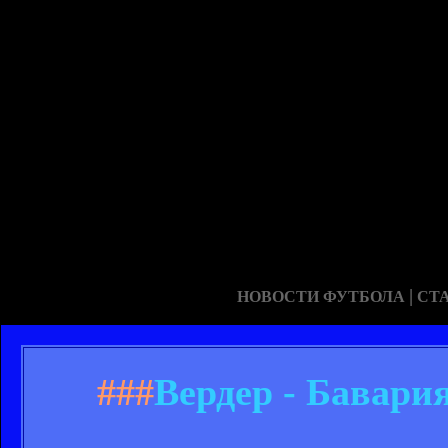
|
НОВОСТИ ФУТБОЛА
СТ
###
Вердер - Бавария