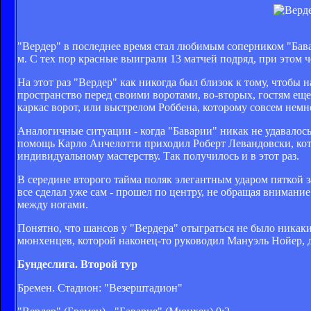
"Вердер" в последнее время стал любимым соперником "Бав
м. С тех пор красные выиграли 13 матчей подряд, при этом ч
На этот раз "Вердер" как никогда был близок к тому, чтоб
пространство перед своими воротами, во-вторых, гостям еще 
каркас ворот, или выстрелом Роббена, которому совсем немн
Аналогичные ситуации - когда "Баварии" никак не удавалось
помощь Карло Анчелотти приходил Роберт Левандовски, кот
индивидуальному мастерству. Так получилось и в этот раз.
В середине второго тайма поляк элегантным ударом пяткой 
все сделал уже сам - прошел по центру, не обращая внимани
между ногами.
Понятно, что шансов у "Вердера" отыграться не было никаки
мюнхенцев, которой наконец-то руководил Мануэль Нойер, д
Бундеслига. Второй тур
Бремен. Стадион: "Везерштадион"