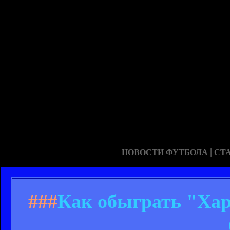
|
НОВОСТИ ФУТБОЛА
СТ
###
Как обыграть "Хар