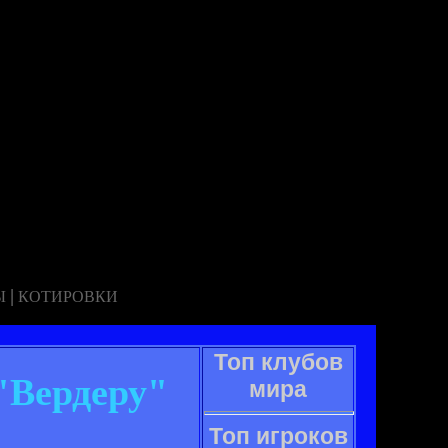
|
Ы
КОТИРОВКИ
Топ клубов
"Вердеру"
мира
Топ игроков