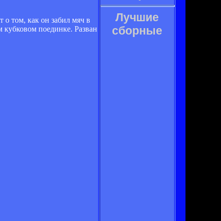
Лучшие
о том, как он забил мяч в
сборные
 кубковом поединке. Разван