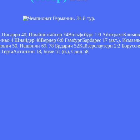
4 Писарро 40, Швайнштайгер 74Вольфсбург 1:0 АйнтрахтКлимови
ьо 4 Шнайдер 48Вердер 6:0 ГамбургБарбарес 17 (авт.), Исмаэль 
мович 50, Иашвили 69, 78 Брдарич 52Кайзерслаутерн 2:2 Борусс
 ГертаАлтинтоп 18, Боме 51 (п.), Санд 58