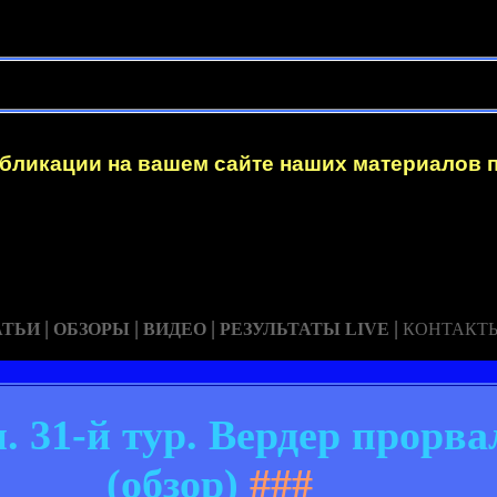
убликации на вашем сайте наших материалов 
|
|
|
|
АТЬИ
ОБЗОРЫ
ВИДЕО
РЕЗУЛЬТАТЫ LIVE
КОНТАКТ
 31-й тур. Вердер прорва
(обзор)
###