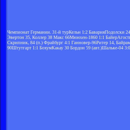
Чемпионат Германии. 31-й турКельн 1:2 БаварияПодолски 2
Эвертон 35, Коллер 38 Макс 66Мюнхен-1860 1:1 БайерАгостин
Скрипник, 84 (п.) Фрайбург 4:1 Ганновер-96Ритер 14, Байра
90Штутгарт 1:1 БохумКакау 30 Бордон 59 (авт.)Шальке-04 3:0