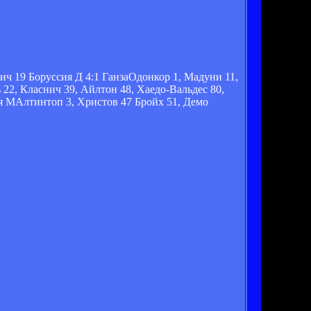
ч 19 Боруссия Д 4:1 ГанзаОдонкор 1, Мадуни 11,
22, Класнич 39, Айлтон 48, Хаедо-Вальдес 80,
ия МАлтинтоп 3, Христов 47 Бройх 51, Демо